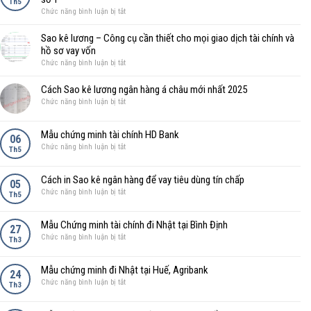
Sacombank
Th5
tư
cách
ở
Chức năng bình luận bị tắt
-
phát
chứng
Sao
Hướng
triển
minh
kê
dẫn
Sao kê lương – Công cụ cần thiết cho mọi giao dịch tài chính và
Việt
nguồn
lương
cách
hồ sơ vay vốn
Nam
thu
Vietinbank
in
ở
Chức năng bình luận bị tắt
nhập
–
sao
Sao
số
Hướng
kê
kê
Cách Sao kê lương ngân hàng á châu mới nhất 2025
1
dẫn
2025
lương
ở
Chức năng bình luận bị tắt
cách
–
Cách
làm,cách
Công
Sao
in
Mẫu chứng minh tài chính HD Bank
cụ
kê
06
sao
cần
ở
Chức năng bình luận bị tắt
lương
Th5
kê
thiết
Mẫu
ngân
số
cho
chứng
hàng
1
Cách in Sao kê ngân hàng để vay tiêu dùng tín chấp
mọi
minh
05
á
ở
Chức năng bình luận bị tắt
giao
tài
Th5
châu
Cách
dịch
chính
mới
in
tài
HD
nhất
Mẫu Chứng minh tài chính đi Nhật tại Bình Định
Sao
27
chính
Bank
2025
ở
Chức năng bình luận bị tắt
kê
và
Th3
Mẫu
ngân
hồ
Chứng
hàng
sơ
Mẫu chứng minh đi Nhật tại Huế, Agribank
minh
24
để
vay
ở
Chức năng bình luận bị tắt
tài
Th3
vay
vốn
Mẫu
chính
tiêu
chứng
đi
dùng