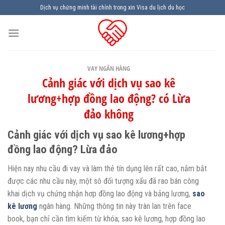
Skip
Dịch vụ chứng minh tài chính trong xin Visa du lịch du học
to
content
VAY NGÂN HÀNG
Cảnh giác với dịch vụ sao kê
lương+hợp đồng lao động? có Lừa
đảo không
Cảnh giác với dịch vụ sao kê lương+hợp
đồng lao động? Lừa đảo
Hiện nay nhu cầu đi vay và làm thẻ tín dụng lên rất cao, nắm bắt
được các nhu cầu này, một sô đối tượng xấu đã rao bán công
khai dịch vụ chứng nhận hơp đồng lao động và bảng lương,
sao
kê lương
ngân hàng. Những thông tin này tràn lan trên face
book, bạn chỉ cần tìm kiếm từ khóa; sao kê lương, hợp đồng lao