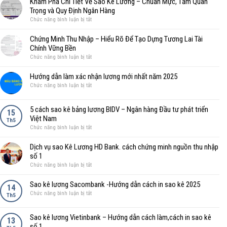
Khám Phá Chi Tiết Về Sao Kê Lương – Chuẩn Mực, Tầm Quan
vụ
ở
huong
Trọng và Quy Định Ngân Hàng
sao
đâu
ở
Chức năng bình luận bị tắt
kê
tốt
Khám
lương
nhất.
Phá
Ngân
Chứng Minh Thu Nhập – Hiểu Rõ Để Tạo Dựng Tương Lai Tài
Chi
hàng
Chính Vững Bền
Tiết
VietcomBank
ở
Chức năng bình luận bị tắt
Về
không?
Chứng
Sao
Ở
Minh
Hướng dẫn làm xác nhận lương mới nhất năm 2025
Kê
đâu
Thu
ở
Chức năng bình luận bị tắt
Lương
Nhập
Hướng
–
–
dẫn
Chuẩn
5 cách sao kê bảng lương BIDV – Ngân hàng Đầu tư phát triển
Hiểu
làm
15
Mực,
Rõ
Việt Nam
xác
Th5
Tầm
Để
ở
Chức năng bình luận bị tắt
nhận
Quan
Tạo
5
lương
Trọng
Dựng
cách
mới
Dịch vụ sao Kê Lương HD Bank. cách chứng minh nguồn thu nhập
và
Tương
sao
nhất
số 1
Quy
Lai
kê
năm
ở
Chức năng bình luận bị tắt
Định
Tài
bảng
2025
Dịch
Ngân
Chính
lương
vụ
Hàng
Sao kê lương Sacombank -Hướng dẫn cách in sao kê 2025
Vững
14
BIDV
sao
ở
Chức năng bình luận bị tắt
Bền
Th5
–
Kê
Sao
Ngân
Lương
kê
hàng
Sao kê lương Vietinbank – Hướng dẫn cách làm,cách in sao kê
HD
lương
13
Đầu
Bank.
số 1