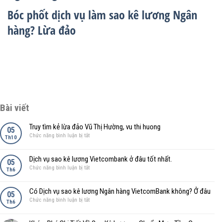
Bóc phốt dịch vụ làm sao kê lương Ngân
hàng? Lừa đảo
Bài viết
Truy tìm kẻ lừa đảo Vũ Thị Hường, vu thi huong
05
ở
Chức năng bình luận bị tắt
Th10
Truy
tìm
Dịch vụ sao kê lương Vietcombank ở đâu tốt nhất.
kẻ
05
ở
Chức năng bình luận bị tắt
lừa
Th6
Dịch
đảo
vụ
Vũ
Có Dịch vụ sao kê lương Ngân hàng VietcomBank không? Ở đâu
sao
05
Thị
ở
Chức năng bình luận bị tắt
kê
Th6
Hường,
Có
lương
vu
Dịch
Vietcombank
thi