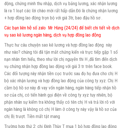
động, chứng minh thu nhập, dịch vụ bảng lương, xác nhận lương
là ra 1 loạt các lời chào mời rất hấp dẫn.Đó là chứng nhận lương
+ hơp đồng lao động trọn bộ với giá 3tr, bao đậu hồ sơ .
Các bạn liên hệ số zalo Mr Hùng (24/24) để biết chi tiết về dịch
vụ sao kê lương ngân hàng, dịch vụ hợp đồng lao động
Thực hư câu chuyện sao kê lương và hợp đồng lao động này
như nào? chúng tôi đã tận mắt chứng kiến và trực tiếp gặp 1 số
nạn nhân tìm hiểu, theo như lời chị nguyễn thi H ,đã tìm đến dịch
vụ chứng nhận hợp đồng lao động với giá 3 tr trên face book.
Các đối tượng này nhận tiền cọc trước sau đọ họ đưa cho chị H
bộ xác nhận lương và hợp đồng lao động của công ty xyz. Chị H
cầm bộ hồ sơ này đi vay vốn ngân hàng, ngân hàng tiếp nhận hồ
sơ của chị, có tiến hành gọi điện về công ty xyz tuy nhiên, bộ
phận nhân sự kiểm tra không thấy có tên chị H và trả lời rõ với
ngân hàng là không có chị H làm ở công ty này vậy là hồ sơ của
chị Bị trượt. Tiền mất tật mang
Trường hợp thứ 2: chị Đinh Thùy T mua 1 bộ hợp đồng lao động