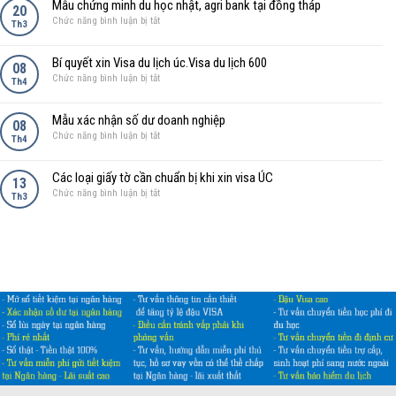
Mẫu chứng minh du học nhật, agri bank tại đồng tháp
minh
20
Nhật
tín
ở
Chức năng bình luận bị tắt
đi
Th3
tại
chấp
Mẫu
Nhật
Bình
chứng
tại
Định
Bí quyết xin Visa du lịch úc.Visa du lịch 600
minh
08
Huế,
ở
Chức năng bình luận bị tắt
du
Th4
Agribank
Bí
học
quyết
nhật,
Mẫu xác nhận số dư doanh nghiệp
xin
08
agri
ở
Chức năng bình luận bị tắt
Visa
Th4
bank
Mẫu
du
tại
xác
lịch
đồng
Các loại giấy tờ cần chuẩn bị khi xin visa ÚC
nhận
13
úc.Visa
tháp
ở
Chức năng bình luận bị tắt
số
Th3
du
Các
dư
lịch
loại
doanh
600
giấy
nghiệp
tờ
cần
chuẩn
bị
khi
xin
visa
ÚC