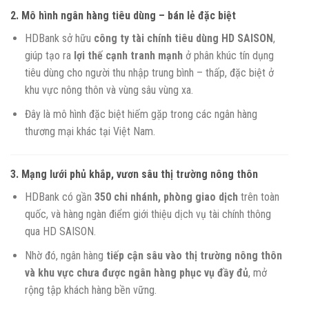
2. Mô hình ngân hàng tiêu dùng – bán lẻ đặc biệt
HDBank sở hữu
công ty tài chính tiêu dùng HD SAISON
,
giúp tạo ra
lợi thế cạnh tranh mạnh
ở phân khúc tín dụng
tiêu dùng cho người thu nhập trung bình – thấp, đặc biệt ở
khu vực nông thôn và vùng sâu vùng xa.
Đây là mô hình đặc biệt hiếm gặp trong các ngân hàng
thương mại khác tại Việt Nam.
3. Mạng lưới phủ khắp, vươn sâu thị trường nông thôn
HDBank có gần
350 chi nhánh, phòng giao dịch
trên toàn
quốc, và hàng ngàn điểm giới thiệu dịch vụ tài chính thông
qua HD SAISON.
Nhờ đó, ngân hàng
tiếp cận sâu vào thị trường nông thôn
và khu vực chưa được ngân hàng phục vụ đầy đủ
, mở
rộng tập khách hàng bền vững.