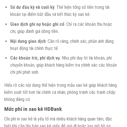
Số dư đầu kỳ và cuối kỳ
: Thể hiện tổng số tiền trong tài
khoản tại điểm bắt đầu và kết thúc kỳ sao kê.
Giao dịch ghi nợ hoặc ghi có
: Chỉ ra các khoản thu hoặc
chi, giúp đánh giá dòng tiền..
Nội dung giao dịch
: Cần rõ ràng, chính xác, phản ánh đúng
hoạt động tài chính thực tế.
Các khoản trừ, phí dịch vụ
: Như phí duy trì tài khoản, phí
chuyển khoản, giúp khách hàng kiểm tra chính xác các khoản
chi phí phát sinh.
Hiểu rõ các nội dung thể hiện trong mẫu sao kê giúp khách hàng
kiểm soát tốt hơn tài chính cá nhân, phòng tránh các tranh chấp
không đáng có.
Mức phí in sao kê HDBank
Chi phí in sao kê là yếu tố mà nhiều khách hàng quan tâm, đặc
biệt khi cần lấy bản sao kê giấy để gửi đi hoặc lưu giữ hồ sơ.