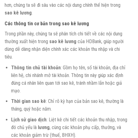
hơn, chúng ta sẽ đi sâu vào các nội dung chính thể hiện trong
sao kê lương
.
Các thông tin cơ bản trong
sao kê lương
Trong phần này, chúng ta sẽ phân tích chi tiết về các nội dung
thường xuất hiện trong
sao kê lương
của HDBank, giúp người
dùng dễ dàng nhận diện chính xác các khoản thu nhập và chi
tiêu.
Thông tin chủ tài khoản
: Gồm họ tên, số tài khoản, địa chỉ
liên hệ, chi nhánh mở tài khoản. Thông tin này giúp xác định
đúng cá nhân liên quan tới sao kê, tránh nhầm lẫn hoặc giả
mạo.
Thời gian sao kê
: Chỉ rõ kỳ hạn của bản sao kê, thường là
tháng, quý hoặc năm.
Lịch sử giao dịch
: Liệt kê chi tiết các khoản thu nhập, trong
đó chủ yếu là
lương
, cùng các khoản phụ cấp, thưởng, và
các khoản giảm trừ (thuế, BHXH).