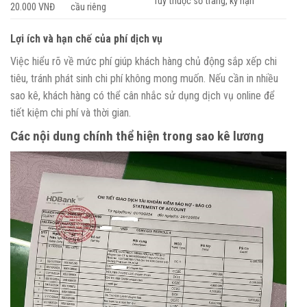
Tùy thuộc số trang, kỳ hạn
20.000 VNĐ
cầu riêng
Lợi ích và hạn chế của phí dịch vụ
Việc hiểu rõ về mức phí giúp khách hàng chủ động sắp xếp chi
tiêu, tránh phát sinh chi phí không mong muốn. Nếu cần in nhiều
sao kê, khách hàng có thể cân nhắc sử dụng dịch vụ online để
tiết kiệm chi phí và thời gian.
Các nội dung chính thể hiện trong
sao kê lương