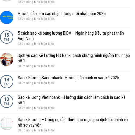
VietcomBank
ở
Chức năng bình luận bị tắt
Về
không?
Chứng
Sao
Ở
Minh
Hướng dẫn làm xác nhận lương mới nhất năm 2025
Kê
đâu
Thu
ở
Chức năng bình luận bị tắt
Lương
Nhập
Hướng
–
–
dẫn
Chuẩn
5 cách sao kê bảng lương BIDV – Ngân hàng Đầu tư phát triển
Hiểu
làm
15
Mực,
Rõ
Việt Nam
xác
Th5
Tầm
Để
ở
Chức năng bình luận bị tắt
nhận
Quan
Tạo
5
lương
Trọng
Dựng
cách
mới
Dịch vụ sao Kê Lương HD Bank. cách chứng minh nguồn thu nhập
và
Tương
sao
nhất
số 1
Quy
Lai
kê
năm
ở
Chức năng bình luận bị tắt
Định
Tài
bảng
2025
Dịch
Ngân
Chính
lương
vụ
Hàng
Sao kê lương Sacombank -Hướng dẫn cách in sao kê 2025
Vững
14
BIDV
sao
ở
Chức năng bình luận bị tắt
Bền
Th5
–
Kê
Sao
Ngân
Lương
kê
hàng
Sao kê lương Vietinbank – Hướng dẫn cách làm,cách in sao kê
HD
lương
13
Đầu
Bank.
số 1
Sacombank
Th5
tư
cách
ở
Chức năng bình luận bị tắt
-
phát
chứng
Sao
Hướng
triển
minh
kê
dẫn
Sao kê lương – Công cụ cần thiết cho mọi giao dịch tài chính và
Việt
nguồn
lương
cách
hồ sơ vay vốn
Nam
thu
Vietinbank
in
ở
Chức năng bình luận bị tắt
nhập
–
sao