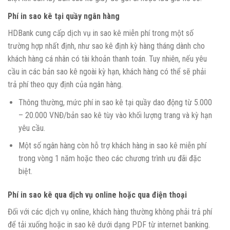
Phí in sao kê tại quầy ngân hàng
HDBank cung cấp dịch vụ in sao kê miễn phí trong một số
trường hợp nhất định, như sao kê định kỳ hàng tháng dành cho
khách hàng cá nhân có tài khoản thanh toán. Tuy nhiên, nếu yêu
cầu in các bản sao kê ngoài kỳ hạn, khách hàng có thể sẽ phải
trả phí theo quy định của ngân hàng.
Thông thường, mức phí in sao kê tại quầy dao động từ 5.000
– 20.000 VNĐ/bản sao kê tùy vào khối lượng trang và kỳ hạn
yêu cầu.
Một số ngân hàng còn hỗ trợ khách hàng in sao kê miễn phí
trong vòng 1 năm hoặc theo các chương trình ưu đãi đặc
biệt.
Phí in sao kê qua dịch vụ online hoặc qua điện thoại
Đối với các dịch vụ online, khách hàng thường không phải trả phí
để tải xuống hoặc in sao kê dưới dạng PDF từ internet banking.