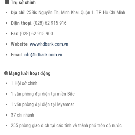
🏢
Trụ sở chính
Địa chỉ
: 25Bis Nguyễn Thị Minh Khai, Quận 1, TP. Hồ Chí Minh
Điện thoại
: (028) 62 915 916
Fax
: (028) 62 915 900
Website
:
www.hdbank.com.vn
Email
:
info@hdbank.com.vn
🌐
Mạng lưới hoạt động
1 Hội sở chính
1 văn phòng đại diện tại miền Bắc
1 văn phòng đại diện tại Myanmar
37 chi nhánh
255 phòng giao dịch tại các tỉnh và thành phố trên cả nước