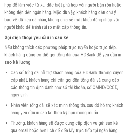
hợp để làm việc từ xa, đặc biệt phù hợp với người bận rộn hoặc
không tiện đến ngân hàng. Mặc dù vậy, khách hàng cần chú ý
bảo vệ dữ liệu cá nhân, không chia sẻ mật khẩu đăng nhập với
người khác để tránh rủi ro mất cắp thông tin.
Gọi điện thoại yêu cầu in sao kê
Nếu không thích các phương pháp trực tuyến hoặc trực tiếp,
khách hàng cũng có thể gọi tổng đài của HDBank để yêu cầu in
sao kê lương
.
Các số tổng đài hỗ trợ khách hàng của HDBank thường xuyên
cập nhật, khách hàng chỉ cần gọi đến tổng đài và cung cấp
các thông tin định danh như số tài khoản, số CMND/CCCD,
ngày sinh.
Nhân viên tổng đài sẽ xác minh thông tin, sau đó hỗ trợ khách
hàng yêu cầu in sao kê theo kỳ hạn mong muốn.
Thường, khách hàng sẽ được cung cấp dịch vụ gửi sao kê
qua email hoặc hẹn lịch để đến lấy trực tiếp tại ngân hàng.