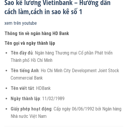
Sao kê lương Vietinbank – Hướng dẫn
cách làm,cách in sao kê số 1
xem trên youtube
Thông tin về ngân hàng HD Bank
Tên gọi và ngày thành lập
Tên đầy đủ
: Ngân hàng Thương mại Cổ phần Phát triển
Thành phố Hồ Chí Minh
Tên tiếng Anh
: Ho Chi Minh City Development Joint Stock
Commercial Bank
Tên viết tắt
: HDBank
Ngày thành lập
: 11/02/1989
Giấy phép hoạt động
: Cấp ngày 06/06/1992 bởi Ngân hàng
Nhà nước Việt Nam