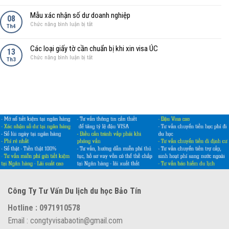
học
quyết
nhật,
Mẫu xác nhận số dư doanh nghiệp
xin
08
agri
ở
Chức năng bình luận bị tắt
Visa
Th4
bank
Mẫu
du
tại
xác
lịch
đồng
Các loại giấy tờ cần chuẩn bị khi xin visa ÚC
nhận
13
úc.Visa
tháp
ở
Chức năng bình luận bị tắt
số
Th3
du
Các
dư
lịch
loại
doanh
600
giấy
nghiệp
tờ
cần
chuẩn
bị
khi
xin
visa
ÚC
Công Ty Tư Vấn Du lịch du học Bảo Tín
Hotline : 0971910578
Email : congtyvisabaotin@gmail.com