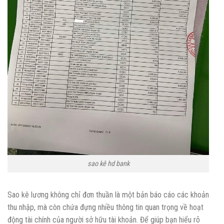
sao kê hd bank
Sao kê lương không chỉ đơn thuần là một bản báo cáo các khoản
thu nhập, mà còn chứa đựng nhiều thông tin quan trọng về hoạt
động tài chính của người sở hữu tài khoản. Để giúp bạn hiểu rõ