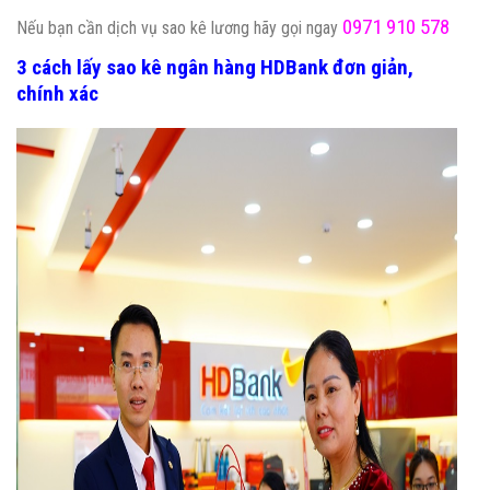
0971 910 578
Nếu bạn cần dịch vụ sao kê lương hãy gọi ngay
3 cách lấy sao kê ngân hàng HDBank đơn giản,
chính xác