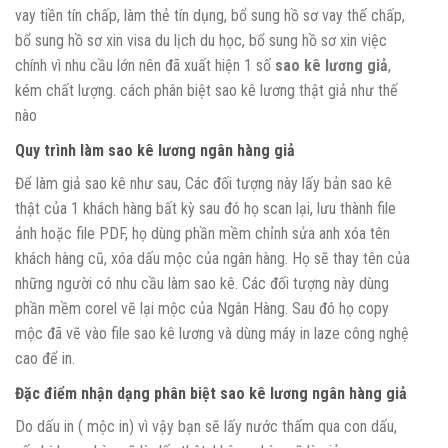
vay tiền tín chấp, làm thẻ tín dụng, bổ sung hồ sơ vay thế chấp,
bổ sung hồ sơ xin visa du lịch du học, bổ sung hồ sơ xin việc
chính vì nhu cầu lớn nên đã xuất hiện 1 số
sao kê lương giả
,
kém chất lượng. cách phân biệt sao kê lương thật giả như thế
nào
Quy trình làm sao kê lương ngân hàng giả
Để làm giả sao kê như sau, Các đối tượng này lấy bản sao kê
thật của 1 khách hàng bất kỳ sau đó họ scan lại, lưu thành file
ảnh hoặc file PDF, họ dùng phần mềm chỉnh sửa anh xóa tên
khách hàng cũ, xóa dấu mộc của ngân hàng. Họ sẽ thay tên của
những người có nhu cầu làm sao kê. Các đối tượng này dùng
phần mềm corel vẽ lại mộc của Ngân Hàng. Sau đó họ copy
mộc đã vẽ vào file sao kê lương và dùng máy in laze công nghệ
cao để in.
Đặc điểm nhận dạng phân biệt sao kê lương ngân hàng giả
Do dấu in ( mộc in) vì vậy bạn sẽ lấy nước thấm qua con dấu,