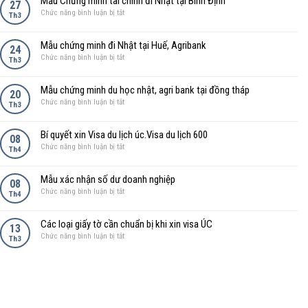
Mẫu Chứng minh tài chính đi Nhật tại Bình Định
Sao
27
chính
Bank
2025
ở
Chức năng bình luận bị tắt
kê
và
Th3
Mẫu
ngân
hồ
Chứng
hàng
sơ
Mẫu chứng minh đi Nhật tại Huế, Agribank
minh
24
để
vay
ở
Chức năng bình luận bị tắt
tài
Th3
vay
vốn
Mẫu
chính
tiêu
chứng
đi
dùng
Mẫu chứng minh du học nhật, agri bank tại đồng tháp
minh
20
Nhật
tín
ở
Chức năng bình luận bị tắt
đi
Th3
tại
chấp
Mẫu
Nhật
Bình
chứng
tại
Định
Bí quyết xin Visa du lịch úc.Visa du lịch 600
minh
08
Huế,
ở
Chức năng bình luận bị tắt
du
Th4
Agribank
Bí
học
quyết
nhật,
Mẫu xác nhận số dư doanh nghiệp
xin
08
agri
ở
Chức năng bình luận bị tắt
Visa
Th4
bank
Mẫu
du
tại
xác
lịch
đồng
Các loại giấy tờ cần chuẩn bị khi xin visa ÚC
nhận
13
úc.Visa
tháp
ở
Chức năng bình luận bị tắt
số
Th3
du
Các
dư
lịch
loại
doanh
600
giấy
nghiệp
tờ
cần
chuẩn