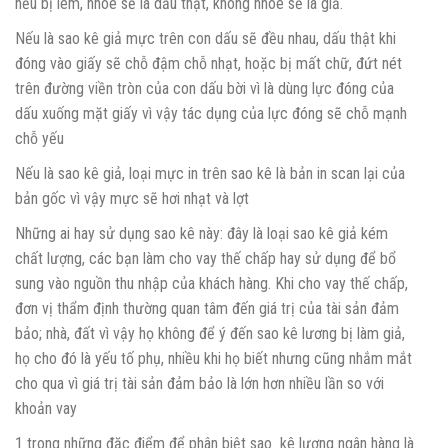
nếu bị lem, nhòe sẽ là dấu thật, không nhòe sẽ là giả.
Nếu là sao kê giả mực trên con dấu sẽ đều nhau, dấu thật khi
đóng vào giấy sẽ chỗ đậm chỗ nhạt, hoặc bị mất chữ, đứt nét
trên đường viền tròn của con dấu bời vì là dùng lực đóng của
dấu xuống mặt giấy vì vậy tác dụng của lực đóng sẽ chỗ mạnh
chỗ yếu
Nếu là sao kê giả, loại mực in trên sao kê là bản in scan lại của
bản gốc vì vậy mực sẽ hơi nhạt và lợt
Những ai hay sử dụng sao kê này: đây là loại sao kê giả kém
chất lượng, các bạn làm cho vay thế chấp hay sử dụng để bổ
sung vào nguồn thu nhập của khách hàng. Khi cho vay thế chấp,
đơn vị thẩm định thường quan tâm đến giá trị của tài sản đảm
bảo; nhà, đất vì vậy họ không để ý đến sao kê lương bị làm giả,
họ cho đó là yếu tố phụ, nhiều khi họ biết nhưng cũng nhắm mắt
cho qua vì giá trị tài sản đảm bảo là lớn hơn nhiều lần so với
khoản vay
1 trong những đặc điểm để phân biệt sao kê lương ngân hàng là