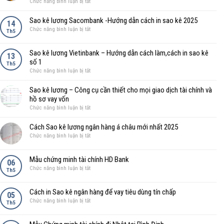
ở
Chức năng bình luận bị tắt
Định
Tài
bảng
2025
Dịch
Ngân
Chính
lương
vụ
Hàng
Sao kê lương Sacombank -Hướng dẫn cách in sao kê 2025
Vững
14
BIDV
sao
ở
Chức năng bình luận bị tắt
Bền
Th5
–
Kê
Sao
Ngân
Lương
kê
hàng
Sao kê lương Vietinbank – Hướng dẫn cách làm,cách in sao kê
HD
lương
13
Đầu
Bank.
số 1
Sacombank
Th5
tư
cách
ở
Chức năng bình luận bị tắt
-
phát
chứng
Sao
Hướng
triển
minh
kê
dẫn
Sao kê lương – Công cụ cần thiết cho mọi giao dịch tài chính và
Việt
nguồn
lương
cách
hồ sơ vay vốn
Nam
thu
Vietinbank
in
ở
Chức năng bình luận bị tắt
nhập
–
sao
Sao
số
Hướng
kê
kê
Cách Sao kê lương ngân hàng á châu mới nhất 2025
1
dẫn
2025
lương
ở
Chức năng bình luận bị tắt
cách
–
Cách
làm,cách
Công
Sao
in
Mẫu chứng minh tài chính HD Bank
cụ
kê
06
sao
cần
ở
Chức năng bình luận bị tắt
lương
Th5
kê
thiết
Mẫu
ngân
số
cho
chứng
hàng
1
Cách in Sao kê ngân hàng để vay tiêu dùng tín chấp
mọi
minh
05
á
ở
Chức năng bình luận bị tắt
giao
tài
Th5
châu
Cách
dịch
chính
mới
in
tài
HD
nhất