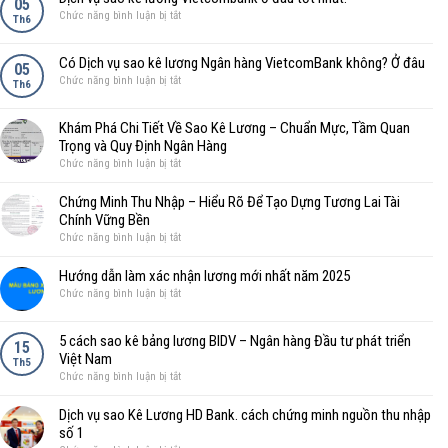
kẻ
05
ở
Chức năng bình luận bị tắt
lừa
Th6
Dịch
đảo
vụ
Vũ
Có Dịch vụ sao kê lương Ngân hàng VietcomBank không? Ở đâu
sao
05
Thị
ở
Chức năng bình luận bị tắt
kê
Th6
Hường,
Có
lương
vu
Dịch
Vietcombank
thi
Khám Phá Chi Tiết Về Sao Kê Lương – Chuẩn Mực, Tầm Quan
vụ
ở
huong
Trọng và Quy Định Ngân Hàng
sao
đâu
ở
Chức năng bình luận bị tắt
kê
tốt
Khám
lương
nhất.
Phá
Ngân
Chứng Minh Thu Nhập – Hiểu Rõ Để Tạo Dựng Tương Lai Tài
Chi
hàng
Chính Vững Bền
Tiết
VietcomBank
ở
Chức năng bình luận bị tắt
Về
không?
Chứng
Sao
Ở
Minh
Hướng dẫn làm xác nhận lương mới nhất năm 2025
Kê
đâu
Thu
ở
Chức năng bình luận bị tắt
Lương
Nhập
Hướng
–
–
dẫn
Chuẩn
5 cách sao kê bảng lương BIDV – Ngân hàng Đầu tư phát triển
Hiểu
làm
15
Mực,
Rõ
Việt Nam
xác
Th5
Tầm
Để
ở
Chức năng bình luận bị tắt
nhận
Quan
Tạo
5
lương
Trọng
Dựng
cách
mới
Dịch vụ sao Kê Lương HD Bank. cách chứng minh nguồn thu nhập
và
Tương
sao
nhất
số 1
Quy
Lai
kê
năm