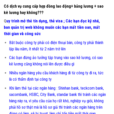
Có dịch vụ cung cấp hợp đồng lao động+ bảng lương + sao
kê lương hay không???
Q
uy trình mở thẻ tín dụng, thẻ visa ; Các bạn đọc kỹ nhá,
ban quản trị web không muốn các bạn mất tiền oan, mất
thời gian và công sức
Bắt buộc công ty phải có điện thoại bàn, công ty phải thành
lập lâu năm, ít nhất từ 2 năm trở lên
Các bạn đừng ảo tưởng tập trung vào
sao kê lương
, có
sao
kê lương
cũng không nói lên được điều gì
Nhiều ngân hàng yêu cầu khách hàng đi từ công ty đi ra, tức
là có thẩm định tại công ty
Khi làm thẻ tại các ngân hàng : Shinhan bank, teckcom bank,
sacombank, HSBC, City Bank, standar bank thì tránh các ngân
hàng này ra, vì yêu cầu của họ rất khó, nghiệp vụ giỏi, không
phải hồ sơ thật mà là hồ sơ giả thì tránh các ngân hàng trên
đừng có làm, sẽ bị trượt, làm chỉ tốn tiền mất thời gian