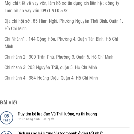
Mọi chi tiết về vay vốn, làm hồ sơ tín dụng xin liên hệ : công ty
Làm hồ sơ vay vốn :
0971 910 578
Địa chỉ hội sở : 85 Hàm Nghi, Phường Nguyễn Thái Bình, Quận 1,
Hồ Chí Minh
Chi Nhánh1 : 144 Cộng Hòa, Phường 4, Quận Tân Bình, Hồ Chí
Minh
Chi nhánh 2 : 300 Trần Phú, Phường 3, Quận 5, Hồ Chí Minh
Chi nhánh 3: 203 Nguyễn Trãi, quận 5, Hồ Chí Minh
Chi nhánh 4 : 384 Hoàng Diệu, Quận 4, Hồ Chí Minh
Bài viết
Truy tìm kẻ lừa đảo Vũ Thị Hường, vu thi huong
05
ở
Chức năng bình luận bị tắt
Th10
Truy
tìm
Dịch vụ sao kê lương Vietcombank ở đâu tốt nhất.