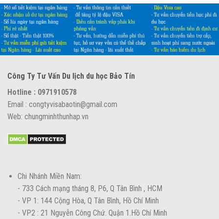
bị
khi
xin
visa
ÚC
Công Ty Tư Vấn Du lịch du học Bảo Tín
Hotline : 0971910578
Email : congtyvisabaotin@gmail.com
Web: chungminhthunhap.vn
Chi Nhánh Miền Nam:
- 733 Cách mạng tháng 8, P6, Q Tân Bình , HCM
- VP 1: 144 Cộng Hòa, Q Tân Bình, Hồ Chí Minh
- VP2 : 21 Nguyễn Công Chứ. Quận 1.Hồ Chí Minh