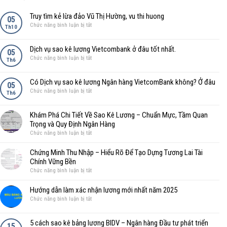
Truy tìm kẻ lừa đảo Vũ Thị Hường, vu thi huong
05
ở
Chức năng bình luận bị tắt
Th10
Truy
tìm
Dịch vụ sao kê lương Vietcombank ở đâu tốt nhất.
kẻ
05
ở
Chức năng bình luận bị tắt
lừa
Th6
Dịch
đảo
vụ
Vũ
Có Dịch vụ sao kê lương Ngân hàng VietcomBank không? Ở đâu
sao
05
Thị
ở
Chức năng bình luận bị tắt
kê
Th6
Hường,
Có
lương
vu
Dịch
Vietcombank
thi
Khám Phá Chi Tiết Về Sao Kê Lương – Chuẩn Mực, Tầm Quan
vụ
ở
huong
Trọng và Quy Định Ngân Hàng
sao
đâu
ở
Chức năng bình luận bị tắt
kê
tốt
Khám
lương
nhất.
Phá
Ngân
Chứng Minh Thu Nhập – Hiểu Rõ Để Tạo Dựng Tương Lai Tài
Chi
hàng
Chính Vững Bền
Tiết
VietcomBank
ở
Chức năng bình luận bị tắt
Về
không?
Chứng
Sao
Ở
Minh
Hướng dẫn làm xác nhận lương mới nhất năm 2025
Kê
đâu
Thu
ở
Chức năng bình luận bị tắt
Lương
Nhập
Hướng
–
–
dẫn
Chuẩn
5 cách sao kê bảng lương BIDV – Ngân hàng Đầu tư phát triển
Hiểu
làm
15