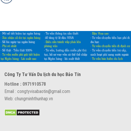
Các
dư
lịch
loại
doanh
600
giấy
nghiệp
tờ
cần
chuẩn
bị
khi
xin
visa
ÚC
Công Ty Tư Vấn Du lịch du học Bảo Tín
Hotline : 0971910578
Email : congtyvisabaotin@gmail.com
Web: chungminhthunhap.vn