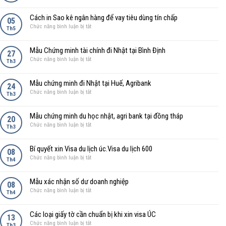
thiết
Mẫu
ngân
số
cho
chứng
hàng
1
Cách in Sao kê ngân hàng để vay tiêu dùng tín chấp
mọi
minh
05
á
ở
Chức năng bình luận bị tắt
giao
tài
Th5
châu
Cách
dịch
chính
mới
in
tài
HD
nhất
Mẫu Chứng minh tài chính đi Nhật tại Bình Định
Sao
27
chính
Bank
2025
ở
Chức năng bình luận bị tắt
kê
và
Th3
Mẫu
ngân
hồ
Chứng
hàng
sơ
Mẫu chứng minh đi Nhật tại Huế, Agribank
minh
24
để
vay
ở
Chức năng bình luận bị tắt
tài
Th3
vay
vốn
Mẫu
chính
tiêu
chứng
đi
dùng
Mẫu chứng minh du học nhật, agri bank tại đồng tháp
minh
20
Nhật
tín
ở
Chức năng bình luận bị tắt
đi
Th3
tại
chấp
Mẫu
Nhật
Bình
chứng
tại
Định
Bí quyết xin Visa du lịch úc.Visa du lịch 600
minh
08
Huế,
ở
Chức năng bình luận bị tắt
du
Th4
Agribank
Bí
học
quyết
nhật,
Mẫu xác nhận số dư doanh nghiệp
xin
08
agri
ở
Chức năng bình luận bị tắt
Visa
Th4
bank
Mẫu
du
tại
xác
lịch
đồng
Các loại giấy tờ cần chuẩn bị khi xin visa ÚC
nhận
13
úc.Visa
tháp
ở
Chức năng bình luận bị tắt
số
Th3
du