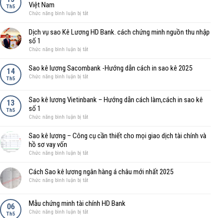
Mực,
Rõ
Việt Nam
xác
Th5
Tầm
Để
ở
Chức năng bình luận bị tắt
nhận
Quan
Tạo
5
lương
Trọng
Dựng
cách
mới
Dịch vụ sao Kê Lương HD Bank. cách chứng minh nguồn thu nhập
và
Tương
sao
nhất
số 1
Quy
Lai
kê
năm
ở
Chức năng bình luận bị tắt
Định
Tài
bảng
2025
Dịch
Ngân
Chính
lương
vụ
Hàng
Sao kê lương Sacombank -Hướng dẫn cách in sao kê 2025
Vững
14
BIDV
sao
ở
Chức năng bình luận bị tắt
Bền
Th5
–
Kê
Sao
Ngân
Lương
kê
hàng
Sao kê lương Vietinbank – Hướng dẫn cách làm,cách in sao kê
HD
lương
13
Đầu
Bank.
số 1
Sacombank
Th5
tư
cách
ở
Chức năng bình luận bị tắt
-
phát
chứng
Sao
Hướng
triển
minh
kê
dẫn
Sao kê lương – Công cụ cần thiết cho mọi giao dịch tài chính và
Việt
nguồn
lương
cách
hồ sơ vay vốn
Nam
thu
Vietinbank
in
ở
Chức năng bình luận bị tắt
nhập
–
sao
Sao
số
Hướng
kê
kê
Cách Sao kê lương ngân hàng á châu mới nhất 2025
1
dẫn
2025
lương
ở
Chức năng bình luận bị tắt
cách
–
Cách
làm,cách
Công
Sao
in
Mẫu chứng minh tài chính HD Bank
cụ
kê
06
sao
cần
ở
Chức năng bình luận bị tắt
lương
Th5
kê